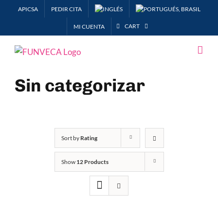
Skip
APICSA
PEDIR CITA
to
CART
MI CUENTA
content
Sin categorizar
Sort by
Rating
Show
12 Products