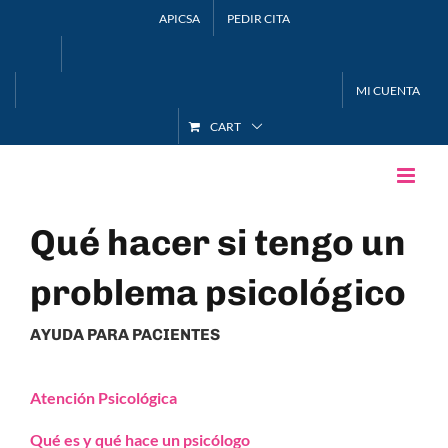
Skip
APICSA
PEDIR CITA
to
content
MI CUENTA
CART
Qué hacer si tengo un
problema psicológico
AYUDA PARA PACIENTES
Atención Psicológica
Qué es y qué hace un psicólogo