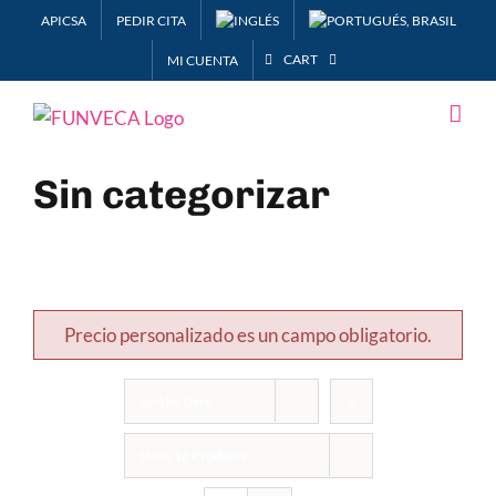
Skip
APICSA
PEDIR CITA
to
CART
MI CUENTA
content
Sin categorizar
Precio personalizado es un campo obligatorio.
Sort by
Date
Show
12 Products