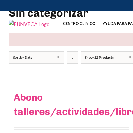
Skip
Sin categorizar
to
content
CENTRO CLINICO
AYUDA PARA PA
Sort by
Date
Show
12 Products
Abono
talleres/actividades/libr