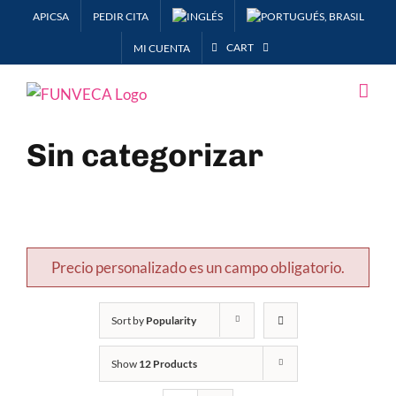
Skip
APICSA
PEDIR CITA
to
CART
MI CUENTA
content
Sin categorizar
Precio personalizado es un campo obligatorio.
Sort by
Popularity
Show
12 Products