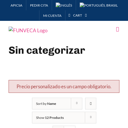
Skip
APICSA
PEDIR CITA
to
CART
MI CUENTA
content
Sin categorizar
Precio personalizado es un campo obligatorio.
Sort by
Name
Show
12 Products