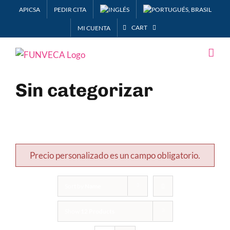
Skip
APICSA
PEDIR CITA
to
CART
MI CUENTA
content
Sin categorizar
Precio personalizado es un campo obligatorio.
Sort by
Name
Show
12 Products