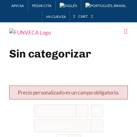
Skip
APICSA
PEDIR CITA
to
CART
MI CUENTA
content
Sin categorizar
Precio personalizado es un campo obligatorio.
Sort by
Popularity
Show
12 Products