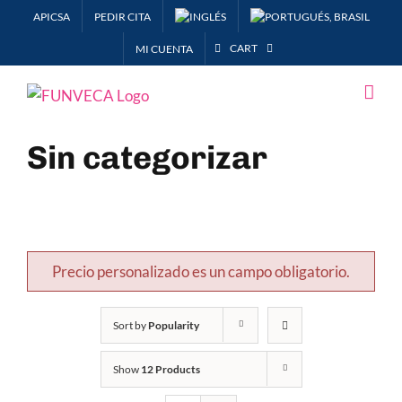
Skip
APICSA
PEDIR CITA
to
CART
MI CUENTA
content
Sin categorizar
Precio personalizado es un campo obligatorio.
Sort by
Popularity
Show
12 Products