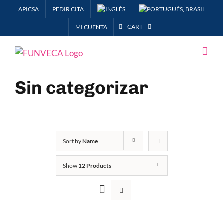
Skip
APICSA
PEDIR CITA
to
CART
MI CUENTA
content
Sin categorizar
Sort by
Name
Show
12 Products