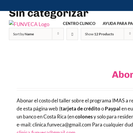
Skip
Sin categorizar
to
content
CENTRO CLINICO
AYUDA PARA PA
Sort by
Name
Show
12 Products
Abon
Abonar el costo del taller sobre el programa IMAS a re
de esta página web (
tarjeta de crédito
o
Paypal
en eu
un banco en Costa Rica (en
colones
y solo para reside
e-mail: clinica.funveca@gmail.com Para cualquier duda 
clinica.funveca@gmail.com