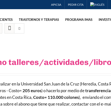
APICSA
PEDIR CITA
CIENTES
TRASTORNOS Y TERAPIAS
PROGRAMA IMAS
INVEST
o talleres/actividades/libr
alizar en la Universidad San Juan de la Cruz (Heredia, Costa R
ros - Costo=
205 euros
) o hacerlo por medio de
transferencia
ntes en Costa Rica,
Costo= 110.000 colones
), enviando el co
sobre el abono que tiene que realizar, contactar con el e-mai