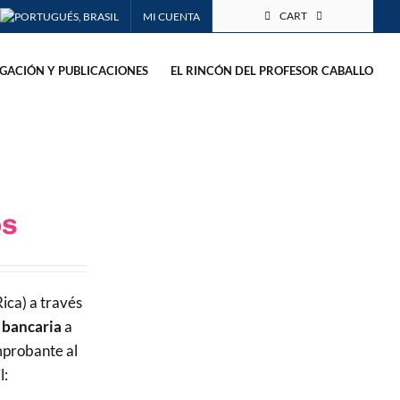
CART
MI CUENTA
IGACIÓN Y PUBLICACIONES
EL RINCÓN DEL PROFESOR CABALLO
os
ica) a través
 bancaria
a
mprobante al
l: