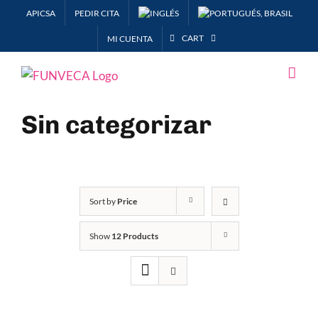
Skip
APICSA
PEDIR CITA
to
CART
MI CUENTA
content
Sin categorizar
Sort by
Price
Show
12 Products