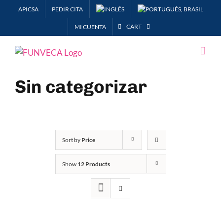
Skip
APICSA
PEDIR CITA
to
CART
MI CUENTA
content
Sin categorizar
Sort by
Price
Show
12 Products