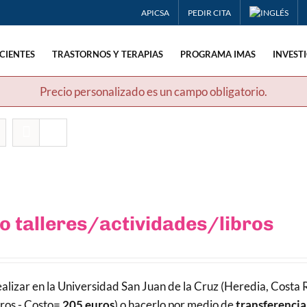
APICSA
PEDIR CITA
CIENTES
TRASTORNOS Y TERAPIAS
PROGRAMA IMAS
INVEST
Precio personalizado es un campo obligatorio.
 talleres/actividades/libros
alizar en la Universidad San Juan de la Cruz (Heredia, Costa R
ros - Costo=
205 euros
) o hacerlo por medio de
transferencia