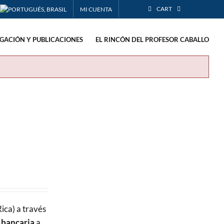
CART
MI CUENTA
IGACIÓN Y PUBLICACIONES
EL RINCÓN DEL PROFESOR CABALLO
ica) a través
 bancaria
a