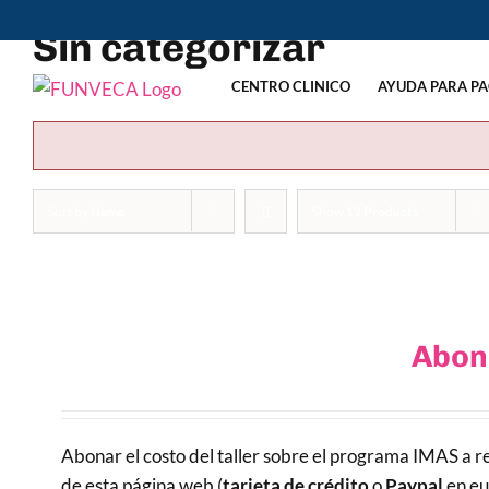
Skip
Sin categorizar
to
content
CENTRO CLINICO
AYUDA PARA PA
Sort by
Name
Show
12 Products
Abono
Abonar el costo del taller sobre el programa IMAS a re
de esta página web (
tarjeta de crédito
o
Paypal
en eu