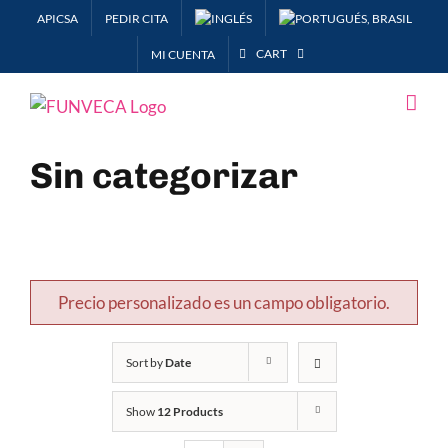
Skip
APICSA
PEDIR CITA
to
CART
MI CUENTA
content
Sin categorizar
Precio personalizado es un campo obligatorio.
Sort by
Date
Show
12 Products