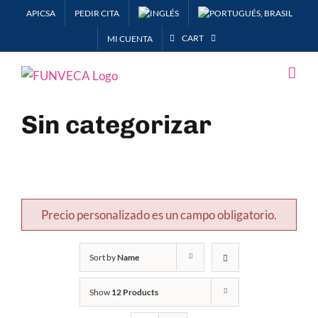
Skip
APICSA
PEDIR CITA
to
CART
MI CUENTA
content
Sin categorizar
Precio personalizado es un campo obligatorio.
Sort by
Name
Show
12 Products