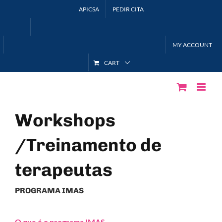
Skip
APICSA
PEDIR CITA
to
content
MY ACCOUNT
CART
Workshops
/Treinamento de
terapeutas
PROGRAMA IMAS
O que é o programa IMAS