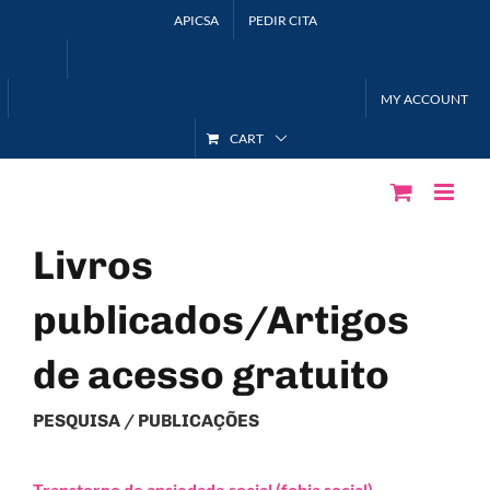
Skip
APICSA
PEDIR CITA
to
content
MY ACCOUNT
CART
Livros
publicados/Artigos
de acesso gratuito
PESQUISA / PUBLICAÇÕES
Transtorno de ansiedade social (fobia social)