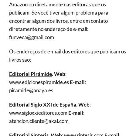
Amazon ou diretamente nas editoras que os
publicam. Se você tiver algum problema para
encontrar algum dos livros, entre em contato
diretamente no endereço de e-mail:
funveca@gmail.com
Os endereços de e-mail dos editores que publicam os
livros são:
Editorial Pirámide
.
Web
:
www.edicionespiramide.es
E-mail
:
piramide@anaya.es
Editorial Siglo XXI de España
.
Web
:
www.sigloxxieditores.com
E-mail
:
atencion.cliente@akal.com
Editorial Síntesis
.
Web
: www.sintesis.com
E-mail
: