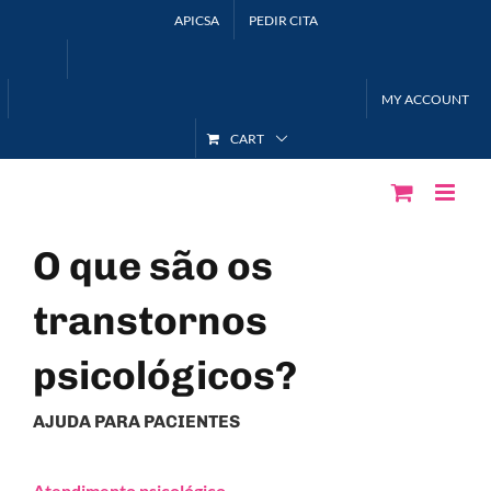
Skip
APICSA
PEDIR CITA
to
content
MY ACCOUNT
CART
O que são os
transtornos
psicológicos?
AJUDA PARA PACIENTES
Atendimento psicológico