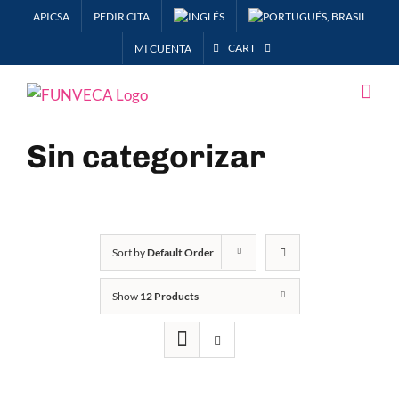
Skip
APICSA
PEDIR CITA
to
CART
MI CUENTA
content
Sin categorizar
Sort by
Default Order
Show
12 Products