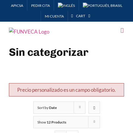
Skip
APICSA
PEDIR CITA
to
CART
MI CUENTA
content
Sin categorizar
Precio personalizado es un campo obligatorio.
Sort by
Date
Show
12 Products